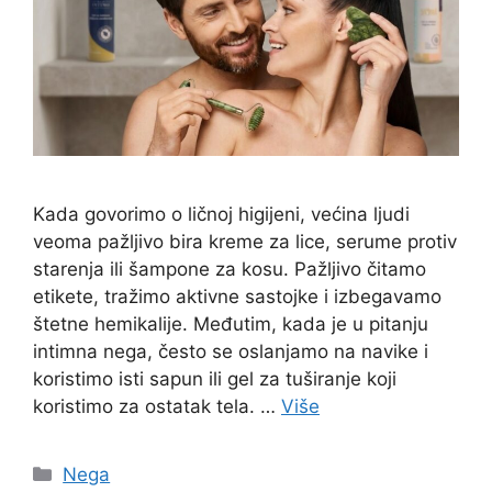
Kada govorimo o ličnoj higijeni, većina ljudi
veoma pažljivo bira kreme za lice, serume protiv
starenja ili šampone za kosu. Pažljivo čitamo
etikete, tražimo aktivne sastojke i izbegavamo
štetne hemikalije. Međutim, kada je u pitanju
intimna nega, često se oslanjamo na navike i
koristimo isti sapun ili gel za tuširanje koji
koristimo za ostatak tela. …
Više
Categories
Nega