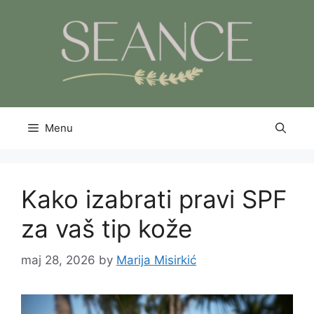
Skip
to
content
Menu
Kako izabrati pravi SPF
za vaš tip kože
maj 28, 2026
by
Marija Misirkić