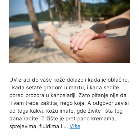
UV zraci do vaše kože dolaze i kada je oblačno,
i kada šetate gradom u martu, i kada sedite
pored prozora u kancelariji. Zato pitanje nije da
li vam treba zaštita, nego koja. A odgovor zavisi
od toga kakvu kožu imate, gde živite i šta tog
dana radite. Tržište je pretrpano kremama,
sprejevima, fluidima i …
Više