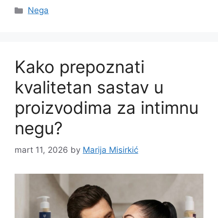
Categories
Nega
Kako prepoznati
kvalitetan sastav u
proizvodima za intimnu
negu?
mart 11, 2026
by
Marija Misirkić