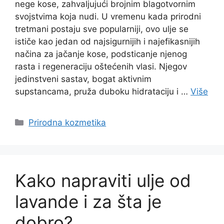
nege kose, zahvaljujući brojnim blagotvornim
svojstvima koja nudi. U vremenu kada prirodni
tretmani postaju sve popularniji, ovo ulje se
ističe kao jedan od najsigurnijih i najefikasnijih
načina za jačanje kose, podsticanje njenog
rasta i regeneraciju oštećenih vlasi. Njegov
jedinstveni sastav, bogat aktivnim
supstanсama, pruža duboku hidrataciju i …
Više
Categories
Prirodna kozmetika
Kako napraviti ulje od
lavande i za šta je
dobro?