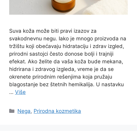
Suva koža može biti pravi izazov za
svakodnevnu negu. Iako je mnogo proizvoda na
tržištu koji obećavaju hidrataciju i zdrav izgled,
prirodni sastojci često donose bolji i trajniji
efekat. Ako želite da vaša koža bude mekana,
hidrirana i zdravog izgleda, vreme je da se
okrenete prirodnim rešenjima koja pružaju
blagostanje bez štetnih hemikalija. U nastavku
…
Više
Categories
Nega
,
Prirodna kozmetika