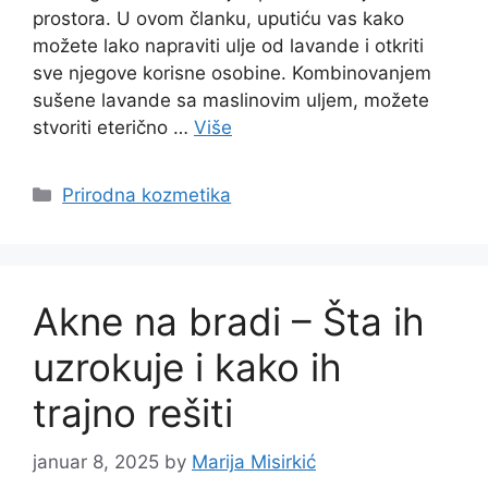
prostora. U ovom članku, uputiću vas kako
možete lako napraviti ulje od lavande i otkriti
sve njegove korisne osobine. Kombinovanjem
sušene lavande sa maslinovim uljem, možete
stvoriti eterično …
Više
Categories
Prirodna kozmetika
Akne na bradi – Šta ih
uzrokuje i kako ih
trajno rešiti
januar 8, 2025
by
Marija Misirkić