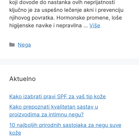
koji dovode do nastanka ovih neprijatnosti
ključno je za uspešno lečenje akni i prevenciju
njihovog povratka. Hormonske promene, loše
higijenske navike i nepravilna …
Više
Categories
Nega
Aktuelno
Kako izabrati pravi SPF za vaš tip kože
Kako prepoznati kvalitetan sastav u
proizvodima za intimnu negu?
10 najboljih prirodnih sastojaka za negu suve
kože