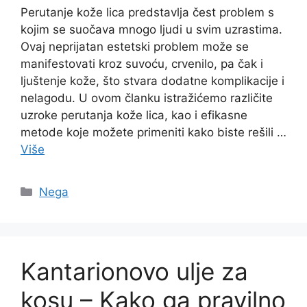
Perutanje kože lica predstavlja čest problem s
kojim se suočava mnogo ljudi u svim uzrastima.
Ovaj neprijatan estetski problem može se
manifestovati kroz suvoću, crvenilo, pa čak i
ljuštenje kože, što stvara dodatne komplikacije i
nelagodu. U ovom članku istražićemo različite
uzroke perutanja kože lica, kao i efikasne
metode koje možete primeniti kako biste rešili …
Više
Categories
Nega
Kantarionovo ulje za
kosu – Kako ga pravilno