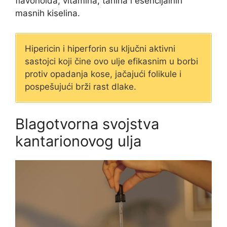
flavonoida, vitamina, tanina i esencijalnih
masnih kiselina.
Hipericin i hiperforin su ključni aktivni
sastojci koji čine ovo ulje efikasnim u borbi
protiv opadanja kose, jačajući folikule i
pospešujući brži rast dlake.
Blagotvorna svojstva
kantarionovog ulja