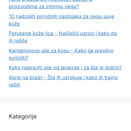
proizvodima za intimnu negu?
10 najboljih prirodnih sastojaka za negu suve
kože
Perutanje kože lica – Najčešći uzroci i kako da
ih rešite
Kantarionovo ulje za kosu – Kako ga pravilno
koristiti?
Kako napraviti ulje od lavande i za šta je dobro?
Akne na bradi – Šta ih uzrokuje i kako ih trajno
rešiti
Kategorije