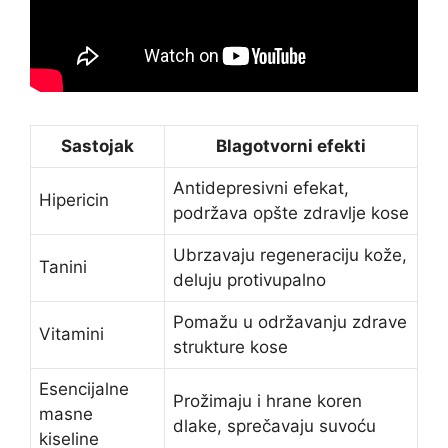
Sastojak
Blagotvorni efekti
Antidepresivni efekat,
Hipericin
podržava opšte zdravlje kose
Ubrzavaju regeneraciju kože,
Tanini
deluju protivupalno
Pomažu u održavanju zdrave
Vitamini
strukture kose
Esencijalne
Prožimaju i hrane koren
masne
dlake, sprečavaju suvoću
kiseline