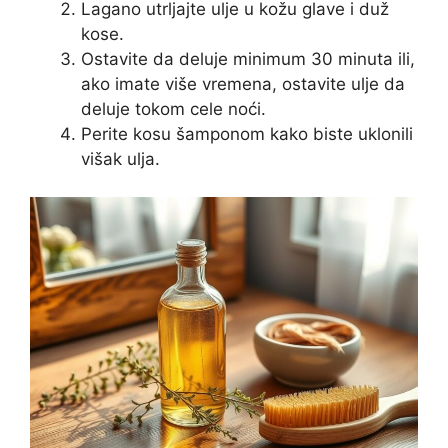
Lagano utrljajte ulje u kožu glave i duž
kose.
Ostavite da deluje minimum 30 minuta ili,
ako imate više vremena, ostavite ulje da
deluje tokom cele noći.
Perite kosu šamponom kako biste uklonili
višak ulja.