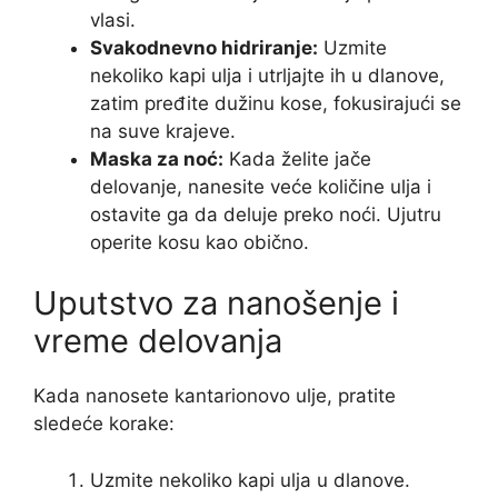
vlasi.
Svakodnevno hidriranje:
Uzmite
nekoliko kapi ulja i utrljajte ih u dlanove,
zatim pređite dužinu kose, fokusirajući se
na suve krajeve.
Maska za noć:
Kada želite jače
delovanje, nanesite veće količine ulja i
ostavite ga da deluje preko noći. Ujutru
operite kosu kao obično.
Uputstvo za nanošenje i
vreme delovanja
Kada nanosete kantarionovo ulje, pratite
sledeće korake:
Uzmite nekoliko kapi ulja u dlanove.