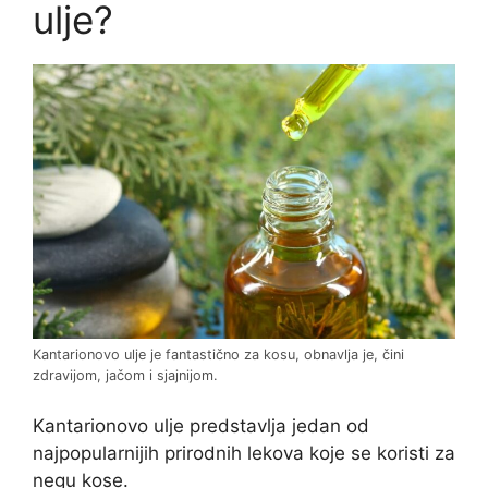
ulje?
Kantarionovo ulje je fantastično za kosu, obnavlja je, čini
zdravijom, jačom i sjajnijom.
Kantarionovo ulje predstavlja jedan od
najpopularnijih prirodnih lekova koje se koristi za
negu kose.