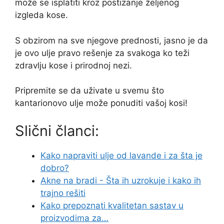
može se isplatiti kroz postizanje željenog
izgleda kose.
S obzirom na sve njegove prednosti, jasno je da
je ovo ulje pravo rešenje za svakoga ko teži
zdravlju kose i prirodnoj nezi.
Pripremite se da uživate u svemu što
kantarionovo ulje može ponuditi vašoj kosi!
Slični članci:
Kako napraviti ulje od lavande i za šta je
dobro?
Akne na bradi - Šta ih uzrokuje i kako ih
trajno rešiti
Kako prepoznati kvalitetan sastav u
proizvodima za…