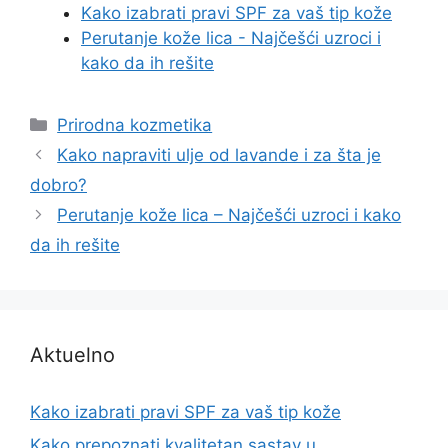
Kako izabrati pravi SPF za vaš tip kože
Perutanje kože lica - Najčešći uzroci i
kako da ih rešite
Categories
Prirodna kozmetika
Kako napraviti ulje od lavande i za šta je
dobro?
Perutanje kože lica – Najčešći uzroci i kako
da ih rešite
Aktuelno
Kako izabrati pravi SPF za vaš tip kože
Kako prepoznati kvalitetan sastav u