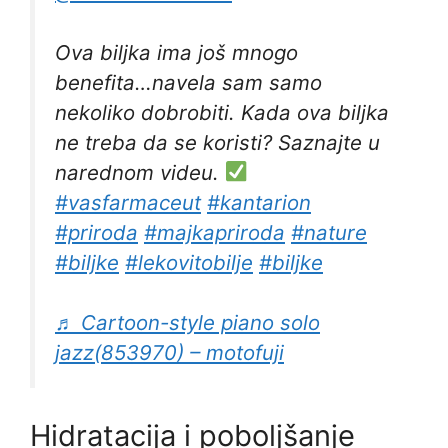
Ova biljka ima još mnogo
benefita…navela sam samo
nekoliko dobrobiti. Kada ova biljka
ne treba da se koristi? Saznajte u
narednom videu.
#vasfarmaceut
#kantarion
#priroda
#majkapriroda
#nature
#biljke
#lekovitobilje
#biljke
♬ Cartoon-style piano solo
jazz(853970) – motofuji
Hidratacija i poboljšanje