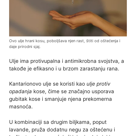
Ovo ulje hrani kosu, poboljšava njen rast, štiti od oštećenja i
daje prirodni sjaj.
Ulje ima protivupalna i antimikrobna svojstva, a
takođe je efikasno i u brzom zarastanju rana.
Kantarionovo ulje se koristi kao
ulje protiv
opadanja
kose, čime se značajno usporava
gubitak kose i smanjuje njena prekomerna
masnoća.
U kombinaciji sa drugim biljkama, poput
lavande, pruža dodatnu negu za oštećenu i