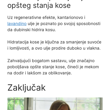
opšteg stanja kose
Uz regenerativne efekte, kantarionovo i
lavandino
ulje je poznato po svojoj sposobnosti
da dubinski hidrira kosu.
Hidratacija kose je ključna za smanjenje suvoće
i lomljivosti, a ovo ulje prodire duboko u vlakna.
Zahvaljujući bogatom sastavu, ulje značajno
poboljšava opšte stanje kose, čineći je mekom
na dodir i lakšom za oblikovanje.
Zaključak