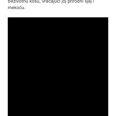
beživotnu kosu, vraćajući joj prirodni sjaj i
mekoću.