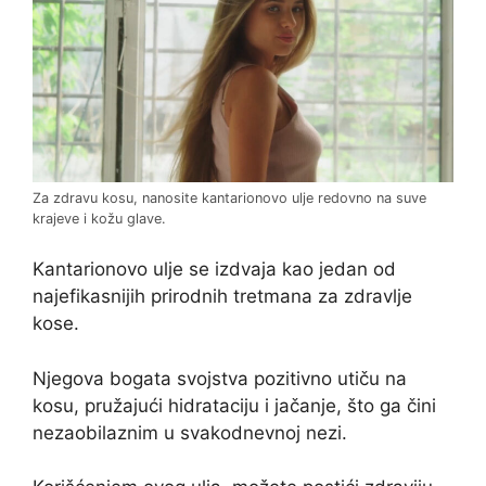
Za zdravu kosu, nanosite kantarionovo ulje redovno na suve
krajeve i kožu glave.
Kantarionovo ulje se izdvaja kao jedan od
najefikasnijih prirodnih tretmana za zdravlje
kose.
Njegova bogata svojstva pozitivno utiču na
kosu, pružajući hidrataciju i jačanje, što ga čini
nezaobilaznim u svakodnevnoj nezi.